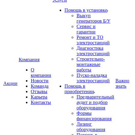
Помощь в установке
Выкуп
генераторов Б/У
Сервис и
гарантии
Ремонт и ТО
электростанций
Диагностика
электростанций
Строительно-
Компания
монтажные
О
работы
компании
Пуско-наладка
Новости
электростанций
Важно
Акции
Команда
Помощь в
знать
Отзывы
приобретении
Карьера
Предварительный
Контакты
аудит и подбор
оборудования
Формы
финансирования
Лизинг
оборудования
Помощь в