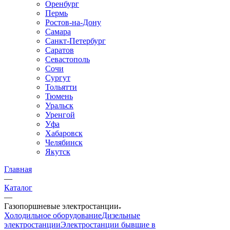
Оренбург
Пермь
Ростов-на-Дону
Самара
Санкт-Петербург
Саратов
Севастополь
Сочи
Сургут
Тольятти
Тюмень
Уральск
Уренгой
Уфа
Хабаровск
Челябинск
Якутск
Главная
—
Каталог
—
Газопоршневые электростанции
Холодильное оборудование
Дизельные
электростанции
Электростанции бывшие в